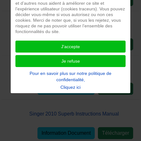
et d’autres nous aident à améliorer ce site et
l’expérience utilisateur (cookies traceurs). Vous pouvez
décider vous-même si vous autorisez ou non ces
cookies. Merci de noter que, si vous les rejetez, vous
Singer 2010 Service Manual
risquez de ne pas pouvoir utiliser l’ensemble des
fonctionnalités du site.
Information Document
Télécharger
J'accepte
Je refuse
Singer 2010 Superb Instruction Manual
Pour en savoir plus sur notre politique de
confidentialité,
Cliquez ici
Information Document
Télécharger
Singer 2010 Superb Instructions Manual
Information Document
Télécharger