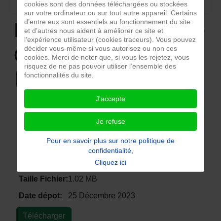
cookies sont des données téléchargées ou stockées
sur votre ordinateur ou sur tout autre appareil. Certains
d’entre eux sont essentiels au fonctionnement du site
Espace de partage de
et d’autres nous aident à améliorer ce site et
l’expérience utilisateur (cookies traceurs). Vous pouvez
documents
décider vous-même si vous autorisez ou non ces
cookies. Merci de noter que, si vous les rejetez, vous
risquez de ne pas pouvoir utiliser l’ensemble des
fonctionnalités du site.
Singer sans soft
J'accepte
Singer 2662 Parts List
Je refuse
Singer 2662 Parts List
Pour en savoir plus sur notre politique de
confidentialité,
Singer 2662 Parts List
Cliquez ici
Taille Fichier:
1.02 MB
Date dépot:
25 Décembre 2023