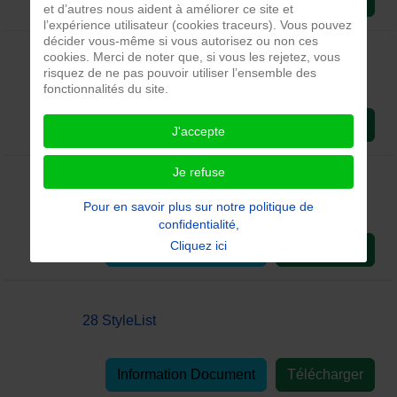
et d’autres nous aident à améliorer ce site et
l’expérience utilisateur (cookies traceurs). Vous pouvez
décider vous-même si vous autorisez ou non ces
cookies. Merci de noter que, si vous les rejetez, vous
2340CV parts
risquez de ne pas pouvoir utiliser l’ensemble des
fonctionnalités du site.
Information Document
Télécharger
J'accepte
Je refuse
2340CV service
Pour en savoir plus sur notre politique de
confidentialité,
Cliquez ici
Information Document
Télécharger
28 StyleList
Information Document
Télécharger