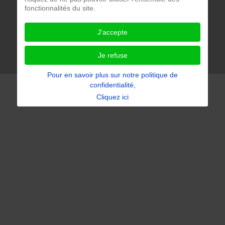
** Copyright Repaircafe Paris ** 2018 - 2026 ** Design :
fonctionnalités du site.
2niCreation ***
Notre politique de confidentialité
J'accepte
Accessibilité du site : partiellement conforme
Je refuse
Pour en savoir plus sur notre politique de
confidentialité,
Cliquez ici