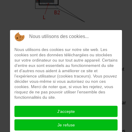
Nous utilisons des cookies...
Un haut parleur est destiné à produire des sons à
Nous utilisons des cookies sur notre site web. Les
cookies sont des données téléchargées ou stockées
partir d’un signal électrique alternatif (dit signal
sur votre ordinateur ou sur tout autre appareil. Certains
audio).
d’entre eux sont essentiels au fonctionnement du site
Le haut parleur comprend un corps dans lequel sont
et d’autres nous aident à améliorer ce site et
l’expérience utilisateur (cookies traceurs). Vous pouvez
intégrées une bobine et une membrane
décider vous-même si vous autorisez ou non ces
cookies. Merci de noter que, si vous les rejetez, vous
Pour le tester précisément on cherche ses
risquez de ne pas pouvoir utiliser l’ensemble des
caractéristiques de résistance et de puissance puis
fonctionnalités du site.
entre ses bornes B1 et B2 on vérifie, hors tension par
un test de résistance avoir une valeur proche de sa
J'accepte
résistance et en circuit sous tension, par un test de
tension alternative avoir un son émis en mesurant
Je refuse
une tension alternative proche de U=√(P/R) (D’après