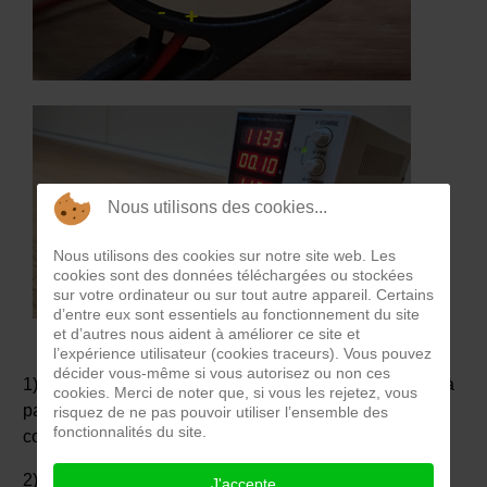
Nous utilisons des cookies...
Nous utilisons des cookies sur notre site web. Les
cookies sont des données téléchargées ou stockées
sur votre ordinateur ou sur tout autre appareil. Certains
d’entre eux sont essentiels au fonctionnement du site
et d’autres nous aident à améliorer ce site et
l’expérience utilisateur (cookies traceurs). Vous pouvez
décider vous-même si vous autorisez ou non ces
1) Repérer la tension de fonctionnement du ventilateur à
cookies. Merci de noter que, si vous les rejetez, vous
partir des inscriptions sur son corps (ici 12V en tension
risquez de ne pas pouvoir utiliser l’ensemble des
fonctionnalités du site.
continue).
2) Régler la tension de consigne de l’alimentation
J'accepte