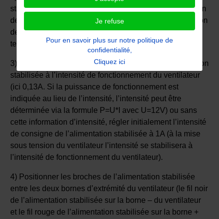
stabilisée à une valeur légèrement inférieure à la tension
de fonctionnement du ventilateur (ici on a réglé la tension
Je refuse
de consigne de l’alimentation stabilisée à 11,33V en
Pour en savoir plus sur notre politique de
tension continue).
confidentialité,
Cliquez ici
3) Régler ensuite l’intensité de consigne de l’alimentation
stabilisée à l’intensité de fonctionnement du ventilateur
(ici 0,13A. Si la puissance de fonctionnement est
indiquée au lieu de l’intensité, l’intensité peut être
déterminée via la formule P=U*I avec U=12V) ou sans
cette information d’intensité, régler initialement l’intensité
de consigne de l’alimentation stabilisée à 1A (à la mise
sous tension du ventilateur l’intensité se stabilisera à
l’intensité de fonctionnement du ventilateur).
4) Positionner les broches de l’alimentation stabilisée
entre les deux bornes d’extrémité du ventilateur (le fil noir
de l’alimentation stabilisée sur la borne – du ventilateur
et le fil rouge de l’alimentation stabilisée sur la borne +