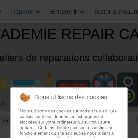
Réparer
Entretenir
Tester & mesur
ADEMIE REPAIR C
eliers de réparations collaborat
Nous utilisons des cookies...
Nous utilisons des cookies sur notre site web. Les
cookies sont des données téléchargées ou
nique
Images
Magnétoscopes
stockées sur votre ordinateur ou sur tout autre
appareil. Certains d’entre eux sont essentiels au
fonctionnement du site et d’autres nous aident à