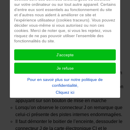
sur votre ordinateur ou sur tout autre appareil. Certains
d’entre eux sont essentiels au fonctionnement du site
et d’autres nous aident à améliorer ce site et
l’expérience utilisateur (cookies traceurs). Vous pouvez
décider vous-même si vous autorisez ou non ces
cookies. Merci de noter que, si vous les rejetez, vous
risquez de ne pas pouvoir utiliser l’ensemble des
fonctionnalités du site.
J'accepte
Je refuse
Lorsqu’on branche le chargeur de l’enceinte sur son
connecteur J de charge, les témoins lumineux de
Pour en savoir plus sur notre politique de
confidentialité,
charge ne se mettent pas en marche. Il n’est pas non
Cliquez ici
plus possible de mettre en marche l’enceinte en
appuyant sur son bouton de mise en marche
Lorsqu’on observe le connecteur J on remarque que
celui-ci présente des pistes internes endommagées.
Il faut démonter le boitier de l’enceinte, dessouder le
connecteur J de la carte électronique Cl et le