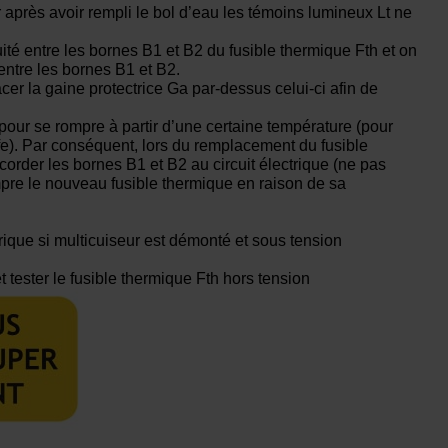
 après avoir rempli le bol d’eau les témoins lumineux Lt ne
ité entre les bornes B1 et B2 du fusible thermique Fth et on
 entre les bornes B1 et B2.
acer la gaine protectrice Ga par-dessus celui-ci afin de
 pour se rompre à partir d’une certaine température (pour
ffe). Par conséquent, lors du remplacement du fusible
ccorder les bornes B1 et B2 au circuit électrique (ne pas
rompre le nouveau fusible thermique en raison de sa
trique si multicuiseur est démonté et sous tension
 tester le fusible thermique Fth hors tension