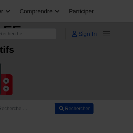
er
Comprendre
Participer
AFE
echercher
Sign In
tifs
Rechercher