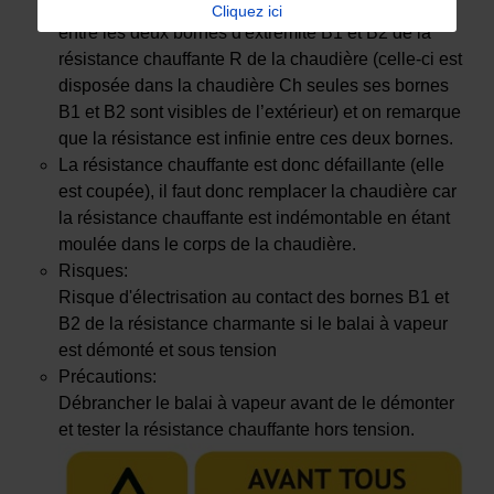
Après démontage on réalise un test de continuité
Cliquez ici
entre les deux bornes d'extrémité B1 et B2 de la
résistance chauffante R de la chaudière (celle-ci est
disposée dans la chaudière Ch seules ses bornes
B1 et B2 sont visibles de l’extérieur) et on remarque
que la résistance est infinie entre ces deux bornes.
La résistance chauffante est donc défaillante (elle
est coupée), il faut donc remplacer la chaudière car
la résistance chauffante est indémontable en étant
moulée dans le corps de la chaudière.
Risques:
Risque d'électrisation au contact des bornes B1 et
B2 de la résistance charmante si le balai à vapeur
est démonté et sous tension
Précautions:
Débrancher le balai à vapeur avant de le démonter
et tester la résistance chauffante hors tension.