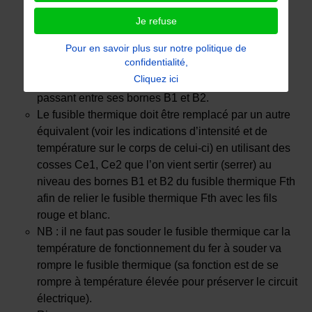
fusible thermique Fth (celui-ci n’est pas visible au
Je refuse
démontage car il est situé à l’intérieur d’une gaine
thermique).
Pour en savoir plus sur notre politique de
confidentialité,
Après un test de continuité, on constate que le
Cliquez ici
fusible thermique Fth est défaillant car il n’est pas
passant entre ses bornes B1 et B2.
Le fusible thermique doit être remplacé par un autre
équivalent (voir les indications d’intensité et de
température sur le corps de celui-ci) en utilisant des
cosses Ce1, Ce2 que l’on vient sertir (serrer) au
niveau des bornes B1 et B2 du fusible thermique Fth
afin de relier le fusible thermique Fth avec les fils
rouge et blanc.
NB : il ne faut pas souder le fusible thermique car la
température de fonctionnement du fer à souder va
rompre le fusible thermique (sa fonction est de se
rompre à température élevée pour préserver le circuit
électrique).