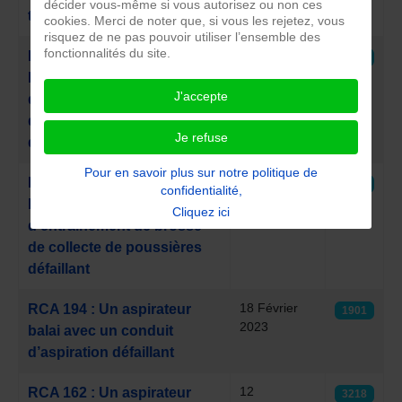
décider vous-même si vous autorisez ou non ces
tube d’aspiration défaillant
cookies. Merci de noter que, si vous les rejetez, vous
risquez de ne pas pouvoir utiliser l’ensemble des
fonctionnalités du site.
18 Février
RCA 196 : Un aspirateur
1869
2023
balai avec une courroie
J'accepte
d’entrainement de brosse
de collecte de poussières
Je refuse
défaillante
Pour en savoir plus sur notre politique de
18 Février
RCA 195 : Un aspirateur
1730
confidentialité,
2023
balai avec un moteur
Cliquez ici
d’entrainement de brosse
de collecte de poussières
défaillant
18 Février
RCA 194 : Un aspirateur
1901
2023
balai avec un conduit
d’aspiration défaillant
12
RCA 162 : Un aspirateur
3218