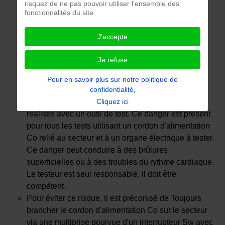
risquez de ne pas pouvoir utiliser l’ensemble des
fonctionnalités du site.
J'accepte
Je refuse
Pour en savoir plus sur notre politique de
confidentialité,
Le risque d'électrisation peut survenir lors de tests
Cliquez ici
réalisés avec un outil de test. Ce danger est présent
pour tous les tests utilisant un cordon d'alimentation
Co relié au secteur et à un organe électrique à tester.
Ce danger peut conduire à des brûlures
superficielles ou à des troubles du rythme cardiaque.
Le testeur est seul responsable, il doit être
compétent.
Pour éviter ce risque, il est préconisé de Toujours
brancher le cordon d'alimentation Co sur le secteur
via une multiprise pourvue d'un interrupteur Sw avec