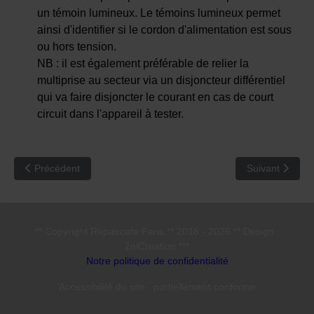
un témoin lumineux. Le témoins lumineux permet
ainsi d'identifier si le cordon d'alimentation est sous
ou hors tension.
NB : il est également préférable de relier la
multiprise au secteur via un disjoncteur différentiel
qui va faire disjoncter le courant en cas de court
circuit dans l'appareil à tester.
Article précédent : RCE 03 : Le risque de blessure par les appare
Article suivant 
Précédent
Suivant
** Copyright Repaircafe Paris ** 2018 - 2026 ** Design :
2niCreation ***
Notre politique de confidentialité
Accessibilité du site : partiellement conforme