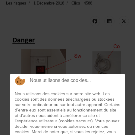
Les risques
1 Décembre 2018
Clics : 4588
Nous utilisons des cookies...
Nous utilisons des cookies sur notre site web. Les
cookies sont des données téléchargées ou stockées
sur votre ordinateur ou sur tout autre appareil. Certains
d’entre eux sont essentiels au fonctionnement du site
et d’autres nous aident à améliorer ce site et
l’expérience utilisateur (cookies traceurs). Vous pouvez
décider vous-même si vous autorisez ou non ces
cookies. Merci de noter que, si vous les rejetez, vous