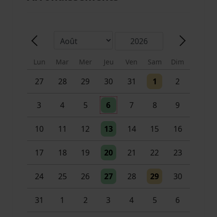
Mois
Année
Précédent - Mois
Suivant -
Lun
Mar
Mer
Jeu
Ven
Sam
Dim
Un évènement
Un évènement
27
28
29
30
31
1
2
Un évènement
3
4
5
6
7
8
9
Un évènement
10
11
12
13
14
15
16
Un évènement
17
18
19
20
21
22
23
Un évènement
Un évènement
24
25
26
27
28
29
30
Un évènement
2 évènements
31
1
2
3
4
5
6