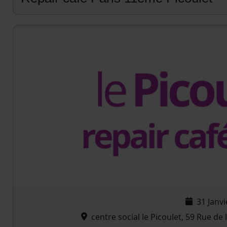
31 Janv
centre social le Picoulet, 59 Rue de