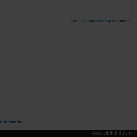
Leaflet
| ©
OpenStreetMap
contributors
ar
iCagenda
Accessibilité du site 