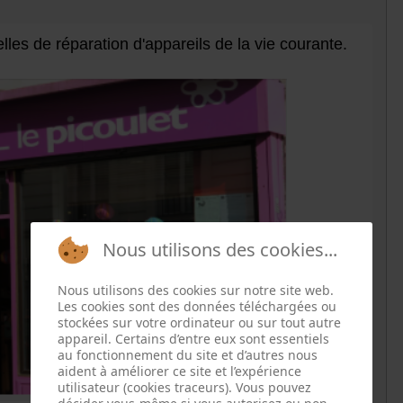
les de réparation d'appareils de la vie courante.
Nous utilisons des cookies...
Nous utilisons des cookies sur notre site web.
Les cookies sont des données téléchargées ou
stockées sur votre ordinateur ou sur tout autre
appareil. Certains d’entre eux sont essentiels
au fonctionnement du site et d’autres nous
aident à améliorer ce site et l’expérience
utilisateur (cookies traceurs). Vous pouvez