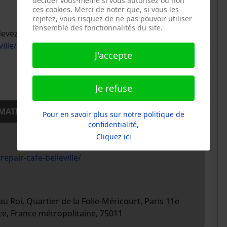
décider vous-même si vous autorisez ou non
ces cookies. Merci de noter que, si vous les
rejetez, vous risquez de ne pas pouvoir utiliser
l’ensemble des fonctionnalités du site.
 devez
exclusivement
utiliser ce lien
ille/
J'accepte
Je refuse
MATION
Pour en savoir plus sur notre politique de
confidentialité,
Cliquez ici
repair-cafe-belleville/
au Roi, Quartier de la Folie-Méricourt, Paris 11e
ce, France métropolitaine, 75011