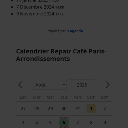
14:00
7 Décembre 2024
14:00
9 Novembre 2024
14:00
Propulsé par
iCagenda
Calendrier Repair Café Paris-
Arrondissements
Mois
Année
Précédent - Mois
Suivant -
Lun
Mar
Mer
Jeu
Ven
Sam
Dim
Un évènement
Un évènement
27
28
29
30
31
1
2
Un évènement
3
4
5
6
7
8
9