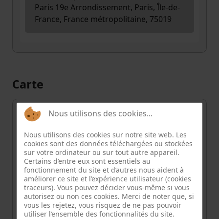
Paris 19e Arrondissement, Paris, Île-de-
France, France métropolitaine, 75019
Carte
+
Nous utilisons des cookies...
−
Nous utilisons des cookies sur notre site web. Les
cookies sont des données téléchargées ou stockées
sur votre ordinateur ou sur tout autre appareil.
Certains d’entre eux sont essentiels au
fonctionnement du site et d’autres nous aident à
améliorer ce site et l’expérience utilisateur (cookies
traceurs). Vous pouvez décider vous-même si vous
autorisez ou non ces cookies. Merci de noter que, si
vous les rejetez, vous risquez de ne pas pouvoir
utiliser l’ensemble des fonctionnalités du site.