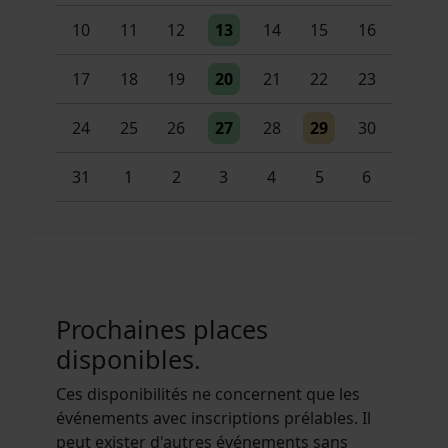
Un évènement
10
11
12
13
14
15
16
Un évènement
17
18
19
20
21
22
23
Un évènement
Un évènement
24
25
26
27
28
29
30
Un évènement
2 évènements
31
1
2
3
4
5
6
Prochaines places
disponibles.
Ces disponibilités ne concernent que les
événements avec inscriptions prélables. Il
peut exister d'autres événements sans