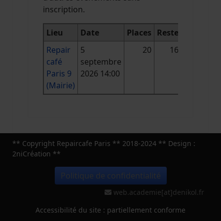
inscription.
Lieu
Date
Places
Reste
Repair
5
20
16
café
septembre
Paris 9
2026 14:00
(Mairie)
** Copyright Repaircafe Paris ** 2018-2024 ** Design :
2niCréation **
Politique de confidentialité
web.academie[at]denikol.fr
Accessibilité du site : partiellement conforme