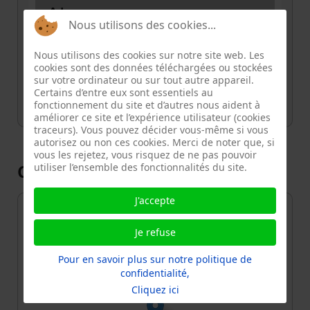
Adresse
Nous utilisons des cookies...
Le Picoulet, 59, Rue de la Fontaine au
Roi, Quartier de la Folie-Méricourt, Paris
Nous utilisons des cookies sur notre site web. Les
11e Arrondissement, Paris, Île-de-
cookies sont des données téléchargées ou stockées
France, France métropolitaine, 75011
sur votre ordinateur ou sur tout autre appareil.
Certains d’entre eux sont essentiels au
fonctionnement du site et d’autres nous aident à
améliorer ce site et l’expérience utilisateur (cookies
traceurs). Vous pouvez décider vous-même si vous
autorisez ou non ces cookies. Merci de noter que, si
vous les rejetez, vous risquez de ne pas pouvoir
Carte
utiliser l’ensemble des fonctionnalités du site.
J'accepte
+
−
Je refuse
Pour en savoir plus sur notre politique de
confidentialité,
Cliquez ici