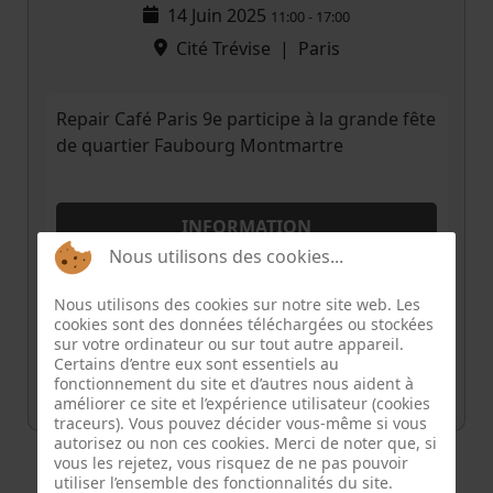
14 Juin 2025
11:00
-
17:00
Cité Trévise
|
Paris
Repair Café Paris 9e participe à la grande fête
de quartier Faubourg Montmartre
INFORMATION
Nous utilisons des cookies...
Email
Nous utilisons des cookies sur notre site web. Les
repaircafeparisneuf@gmail.com
cookies sont des données téléchargées ou stockées
sur votre ordinateur ou sur tout autre appareil.
Référent
Emmanuel
Certains d’entre eux sont essentiels au
fonctionnement du site et d’autres nous aident à
améliorer ce site et l’expérience utilisateur (cookies
traceurs). Vous pouvez décider vous-même si vous
autorisez ou non ces cookies. Merci de noter que, si
vous les rejetez, vous risquez de ne pas pouvoir
utiliser l’ensemble des fonctionnalités du site.