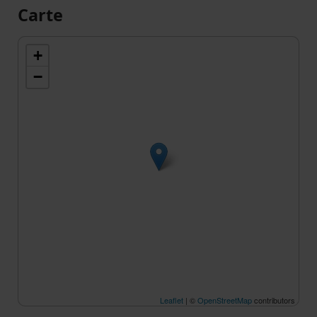
Carte
+
−
Leaflet
| ©
OpenStreetMap
contributors