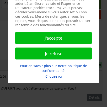
aident à améliorer ce site et l’expérience
Rechercher
utilisateur (cookies traceurs). Vous pouvez
décider vous-même si vous autorisez ou non
Réinitialiser
ces cookies. Merci de noter que, si vous les
rejetez, vous risquez de ne pas pouvoir utiliser
l’ensemble des fonctionnalités du site.
J'accepte
Je refuse
01.Téléréparation
Pour en savoir plus sur notre politique de
confidentialité,
Cliquez ici
2:00
 CAFE PARIS vous aide à diagnostiquer ou réparer en ligne !
Détails