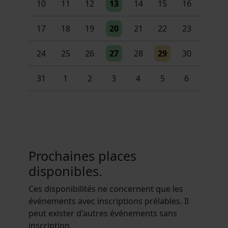
Un évènement
10
11
12
13
14
15
16
Un évènement
17
18
19
20
21
22
23
Un évènement
Un évènement
24
25
26
27
28
29
30
Un évènement
2 évènements
31
1
2
3
4
5
6
Prochaines places
disponibles.
Ces disponibilités ne concernent que les
événements avec inscriptions prélables. Il
peut exister d'autres événements sans
inscription.