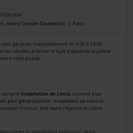
n 2026
09:30
ris, métro Censier-Daubenton
|
Paris
sans garantie, habituellement de 9:30 à 12:30
actez
, veuillez préciser le type d'appareil, la panne
 votre code postal.
Y compris
installation de Linux
, souvent plus
ir, plus généralement : installation de Linux
le
sociation
Parinux
. Voir aussi
l'Agenda du Libre
.
s apporterez et apprendrez beaucoup. Nous