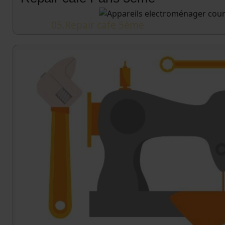
05.Repair cafe 5ème