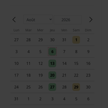
Mois
Année
Précédent - Mois
Suivant -
Lun
Mar
Mer
Jeu
Ven
Sam
Dim
Un évènement
Un évènement
27
28
29
30
31
1
2
Un évènement
3
4
5
6
7
8
9
Un évènement
10
11
12
13
14
15
16
Un évènement
17
18
19
20
21
22
23
Un évènement
Un évènement
24
25
26
27
28
29
30
Un évènement
2 évènements
31
1
2
3
4
5
6