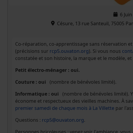
6 Jui
Césure, 13 rue Santeuil, 75005 Pa
Co-réparation, co-apprentissage sans réservation et 
(précisions sur
rcp5.ouvaton.org
). Si vous nous
cont
constatée et son histoire, la marque et le modèle, et
Petit électro-ménager : oui.
Couture : oui
(nombre de bénévoles limité).
Informatique : oui
(nombre de bénévoles limité). 
économe et respectueux des vieilles machines. À savo
premier samedi de chaque mois à La Villette
par l'as
Questions :
rcp5@ouvaton.org
.
Personnes bricoleuses : venez voir l'ambiance, vou