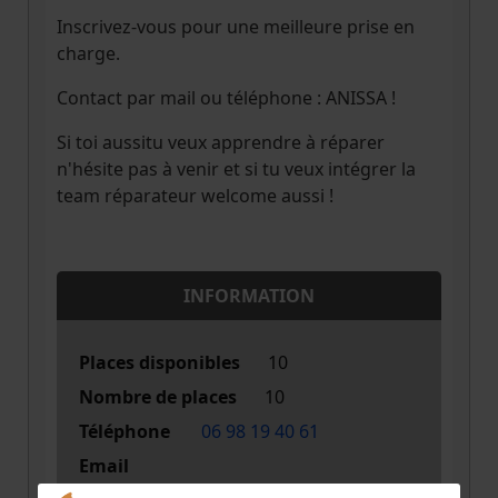
Inscrivez-vous pour une meilleure prise en
charge.
Contact par mail ou téléphone : ANISSA !
Si toi aussitu veux apprendre à réparer
n'hésite pas à venir et si tu veux intégrer la
team réparateur welcome aussi !
INFORMATION
Places disponibles
10
Nombre de places
10
Téléphone
06 98 19 40 61
Email
rapaircafeplacefete@hotmail.com