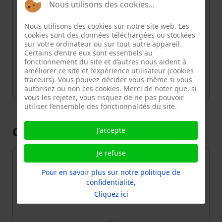
Nous utilisons des cookies...
Référent
ANISSA
Nous utilisons des cookies sur notre site web. Les
Adresse
cookies sont des données téléchargées ou stockées
Place des Fêtes, Quartier d'Amérique,
sur votre ordinateur ou sur tout autre appareil.
Certains d’entre eux sont essentiels au
Paris 19e Arrondissement, Paris, Île-de-
fonctionnement du site et d’autres nous aident à
France, France métropolitaine, 75019
améliorer ce site et l’expérience utilisateur (cookies
traceurs). Vous pouvez décider vous-même si vous
autorisez ou non ces cookies. Merci de noter que, si
vous les rejetez, vous risquez de ne pas pouvoir
utiliser l’ensemble des fonctionnalités du site.
Carte
J'accepte
Je refuse
+
Pour en savoir plus sur notre politique de
−
confidentialité,
Cliquez ici