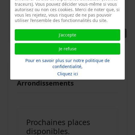
26 Septembre 2026
14:00
traceurs). Vous pouvez décider vous-même si vous
Chateau Ouvrier - Florimont Place Marcel Paul 75014
autorisez ou non ces cookies. Merci de noter que, si
vous les rejetez, vous risquez de ne pas pouvoir
Paris
utiliser l’ensemble des fonctionnalités du site.
Repair Café 14eme Château Ouvrier (Florimont) - 5 Place Marcel Paul
Détails
J'accepte
Je refuse
Propulsé par
iCagenda
Pour en savoir plus sur notre politique de
confidentialité,
Calendrier Repair Café Paris-
Cliquez ici
Arrondissements
Prochaines places
disponibles.