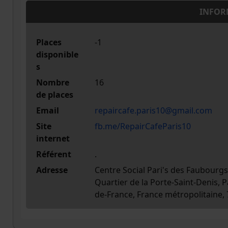
INFOR
Places
-1
disponible
s
Nombre
16
de places
Email
repaircafe.paris10@gmail.com
Site
fb.me/RepairCafeParis10
internet
Référent
.
Adresse
Centre Social Pari's des Faubourg
Quartier de la Porte-Saint-Denis, P
de-France, France métropolitaine,