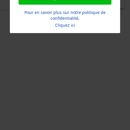
Leaflet
| ©
OpenStreetMap
contributors
Pour en savoir plus sur notre politique de
confidentialité,
Cliquez ici