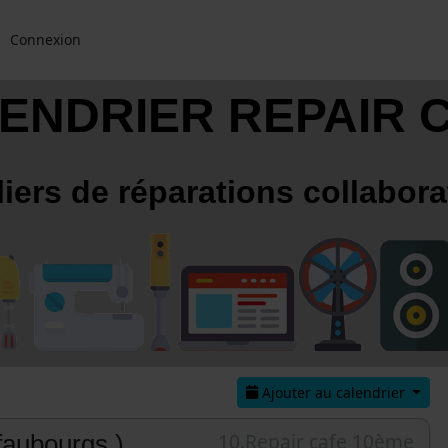
Connexion
ENDRIER REPAIR 
liers de réparations collabora
Ajouter au calendrier
10.Repair cafe 10ème
faubourgs )