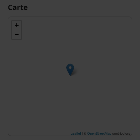
Carte
+
−
Leaflet
| ©
OpenStreetMap
contributors