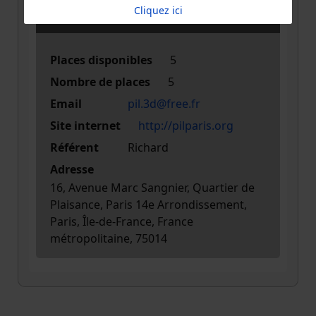
Cliquez ici
INFORMATION
Places disponibles
5
Nombre de places
5
Email
pil.3d@free.fr
Site internet
http://pilparis.org
Référent
Richard
Adresse
16, Avenue Marc Sangnier, Quartier de
Plaisance, Paris 14e Arrondissement,
Paris, Île-de-France, France
métropolitaine, 75014