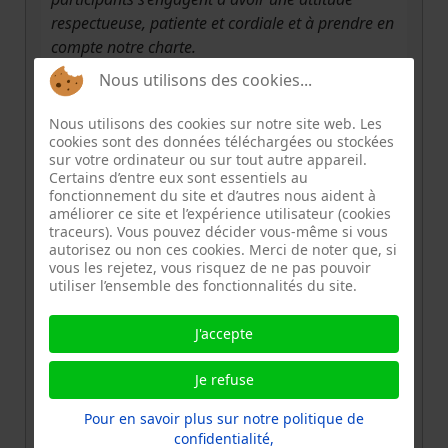
respectueuse, patiente et cordiale et à prendre en
compte notre charte.
Nous utilisons des cookies...
Vous pouvez visiter cette page avant de venir
:
Nous utilisons des cookies sur notre site web. Les
cookies sont des données téléchargées ou stockées
Preparer-sa-venue
sur votre ordinateur ou sur tout autre appareil.
Certains d’entre eux sont essentiels au
Bien entrer par le 16 c'est l'entrée de la cité
fonctionnement du site et d’autres nous aident à
améliorer ce site et l’expérience utilisateur (cookies
scolaire.
traceurs). Vous pouvez décider vous-même si vous
autorisez ou non ces cookies. Merci de noter que, si
S'il vous plait, prenez le temps de nous
vous les rejetez, vous risquez de ne pas pouvoir
prévenir dans le cas où vous ne pouvez
utiliser l’ensemble des fonctionnalités du site.
venir, vous libèrez alors une place.
J'accepte
A bientôt pour de nouvelles réparations,
Je refuse
Richard
Pour en savoir plus sur notre politique de
confidentialité,