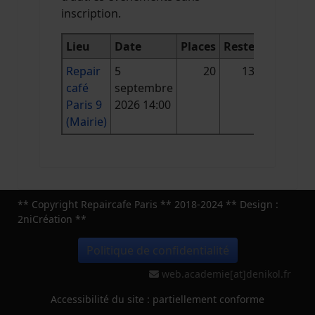
inscription.
Lieu
Date
Places
Reste
Repair
5
20
13
café
septembre
Paris 9
2026 14:00
(Mairie)
** Copyright Repaircafe Paris ** 2018-2024 ** Design :
2niCréation **
Politique de confidentialité
web.academie[at]denikol.fr
Accessibilité du site : partiellement conforme