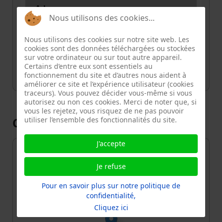
Adresse
Nous utilisons des cookies...
Le Picoulet, 59, Rue de la Fontaine au
Roi, Quartier de la Folie-Méricourt, Paris
Nous utilisons des cookies sur notre site web. Les
11e Arrondissement, Paris, Île-de-
cookies sont des données téléchargées ou stockées
France, France métropolitaine, 75011
sur votre ordinateur ou sur tout autre appareil.
Certains d’entre eux sont essentiels au
fonctionnement du site et d’autres nous aident à
améliorer ce site et l’expérience utilisateur (cookies
traceurs). Vous pouvez décider vous-même si vous
autorisez ou non ces cookies. Merci de noter que, si
vous les rejetez, vous risquez de ne pas pouvoir
Carte
utiliser l’ensemble des fonctionnalités du site.
J'accepte
+
−
Je refuse
Pour en savoir plus sur notre politique de
confidentialité,
Cliquez ici