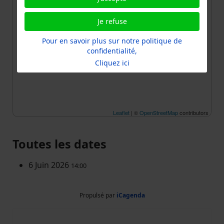
Je refuse
Pour en savoir plus sur notre politique de
confidentialité,
Cliquez ici
Leaflet
| ©
OpenStreetMap
contributors
Toutes les dates
6 Juin 2026
14:00
Propulsé par
iCagenda